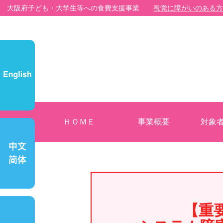
大阪府子ども・大学生等への食費支援事業
視覚に障がいのある方
ＨＯＭＥ
事業概要
対象
【重