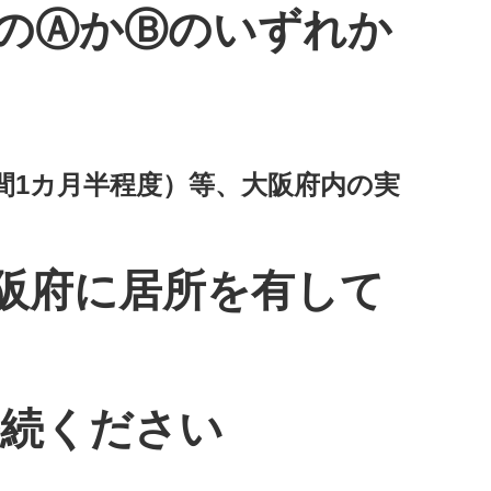
次のⒶかⒷのいずれか
間1カ月半程度）等、大阪府内の実
阪府に居所を有して
続ください