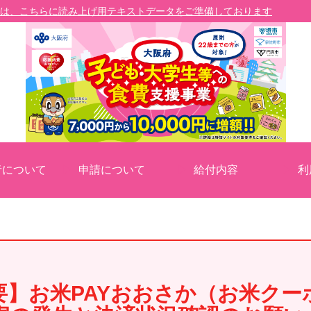
は、こちらに読み上げ用テキストデータをご準備しております
者について
申請について
給付内容
利
要】
お米PAYおおさか
（お米クー